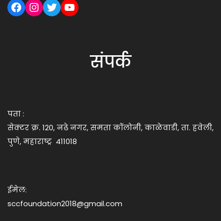
संपर्क
पता :
सेक्टर क्र. 120, नढे नगर, समता कॉलोनी, काळेवाडी, ता. हवेली,
पुणे, महाराष्ट्र 411018
ईमेल:
sccfoundation2018@gmail.com