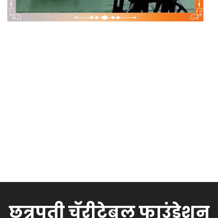
छत्रपती चॅरीटेबल फाउंडेशन