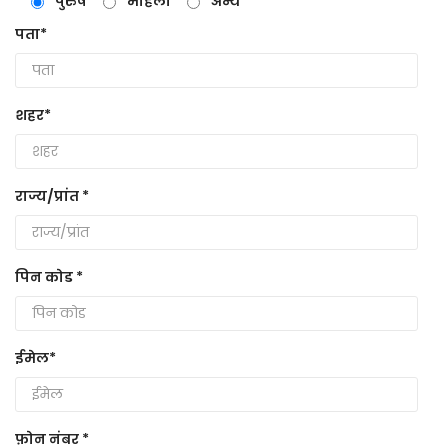
पुरुष
महिला
अन्य
पता*
शहर*
राज्य/प्रांत *
पिन कोड *
ईमेल*
फ़ोन नंबर *